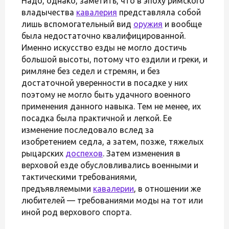
Надо, однако, заметить, что в эпоху римского
владычества
кавалерия
представляла собой
лишь вспомогательный вид
оружия
и вообще
была недостаточно квалифицированной.
Именно искусство езды не могло достичь
большой высоты, потому что ездили и греки, и
римляне без седел и стремян, и без
достаточной уверенности в посадке у них
поэтому не могло быть удачного военного
применения данного навыка. Тем не менее, их
посадка была практичной и легкой. Ее
изменение последовало вслед за
изобретением седла, а затем, позже, тяжелых
рыцарских
доспехов
. Затем изменения в
верховой езде обусловливались военными и
тактическими требованиями,
предъявляемыми
кавалерии
, в отношении же
любителей — требованиями моды на тот или
иной род верхового спорта.