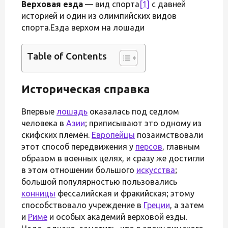
Верховая езда
— вид спорта
[1]
с давней
историей и один из олимпийских видов
спорта.Езда верхом на лошади
Table of Contents
Историческая справка
Впервые
лошадь
оказалась под седлом
человека в
Азии
; приписывают это одному из
скифских племён.
Европейцы
позаимствовали
этот способ передвижения у
персов
, главным
образом в военных целях, и сразу же достигли
в этом отношении большого
искусства
;
большой популярностью пользовались
конницы
фессалийская и фракийская; этому
способствовало учреждение в
Греции
, а затем
и
Риме
и особых академий верховой езды.