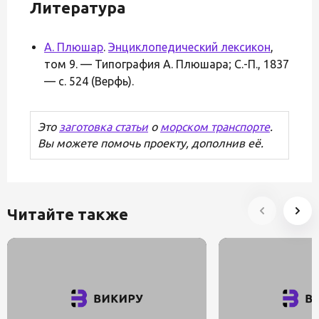
Литература
А. Плюшар
.
Энциклопедический лексикон
,
том 9. — Типография А. Плюшара; С.-П., 1837
— с. 524 (Верфь).
Это
заготовка статьи
о
морском транспорте
.
Вы можете помочь проекту, дополнив её.
Читайте также