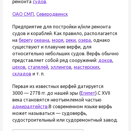
ремонта
судов
.
ОАО СМП
,
Северодвинск
Предприятие для постройки и/или ремонта
судов и кораблей. Как правило, располагается
на
берегу
океана
,
моря
,
реки
,
озера
, однако
существуют и плавучие верфи, для
относительно небольших судов. Верфь обычно
представляет собой ряд сооружений:
доков
,
цехов
,
стапелей
,
эллингов
,
мастерских
,
складов
и т. п.
Первая из известных верфей датируется
3000 — 2778 гг. до нашей эры (
Египет
).С XVII
века становятся неотъемлемой частью
адмиралтейств
.В современном языке верфь
может называться — судоверфь,
судостроительный или судоремонтный завод.