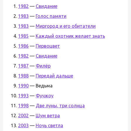
1982
—
Свидание
1983
—
Голос памяти
1983
—
Миргород и его обитатели
1985
—
Каждый охотник желает знать
1986
—
Первоцвет
1982
—
Свидание
1987
—
Филёр
1988
—
Передай дальше
1990
— Ведьма
1993
—
Фучжоу
1998
—
Две луны, три солнца
2002
—
Шум ветра
2003
—
Ночь светла