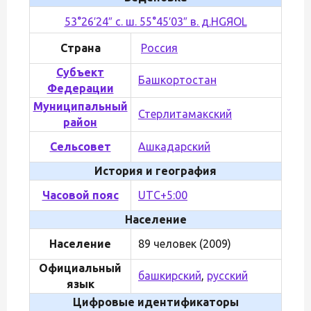
53°26′24″ с. ш. 55°45′03″ в. д.
H
G
Я
O
L
Страна
Россия
Субъект
Башкортостан
Федерации
Муниципальный
Стерлитамакский
район
Сельсовет
Ашкадарский
История и география
Часовой пояс
UTC+5:00
Население
Население
89 человек (2009)
Официальный
башкирский
,
русский
язык
Цифровые идентификаторы