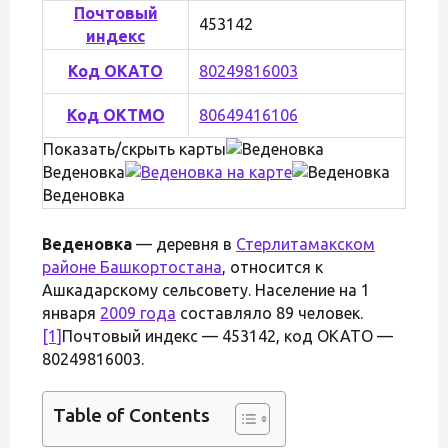
Почтовый
453142
индекс
Код ОКАТО
80249816003
Код ОКТМО
80649416106
Показать/скрыть карты
Веденовка
Веденовка
Веденовка
— деревня в
Стерлитамакском
районе Башкортостана
, относится к
Ашкадарскому сельсовету. Население на 1
января
2009 года
составляло 89 человек.
[1]
Почтовый индекс — 453142, код ОКАТО —
80249816003.
Table of Contents