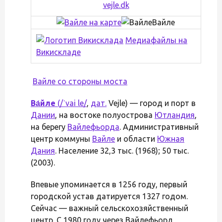
vejle.dk
Вайле
Медиафайлы на
Викискладе
Вайле со стороны моста
Ва́йле
(
/ˈvai le/
,
дат.
Vejle) — город и порт в
Дании
, на востоке полуострова
Ютландия
,
на берегу
Вайлефьорда
. Административный
центр коммуны
Вайле
и области
Южная
Дания
. Население 32,3 тыс. (1968); 50 тыс.
(2003).
Впевые упоминается в 1256 году, первый
городской устав датируется 1327 годом.
Сейчас — важный сельскохозяйственный
центр. С 1980 году через Вайлефьорд