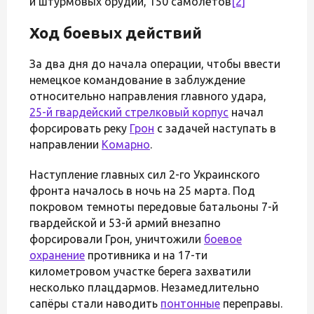
и штурмовых орудий, 150 самолётов
[2]
Ход боевых действий
За два дня до начала операции, чтобы ввести
немецкое командование в заблуждение
относительно направления главного удара,
25-й гвардейский стрелковый корпус
начал
форсировать реку
Грон
с задачей наступать в
направлении
Комарно
.
Наступление главных сил 2-го Украинского
фронта началось в ночь на 25 марта. Под
покровом темноты передовые батальоны 7-й
гвардейской и 53-й армий внезапно
форсировали Грон, уничтожили
боевое
охранение
противника и на 17-ти
километровом участке берега захватили
несколько плацдармов. Незамедлительно
сапёры стали наводить
понтонные
переправы.