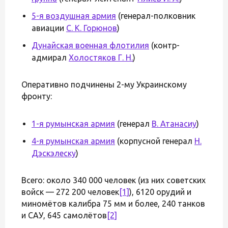
5-я воздушная армия
(генерал-полковник
авиации
С. К. Горюнов
)
Дунайская военная флотилия
(контр-
адмирал
Холостяков Г. Н.
)
Оперативно подчинены 2-му Украинскому
фронту:
1-я румынская армия
(генерал
В. Атанасиу
)
4-я румынская армия
(корпусной генерал
Н.
Дэскэлеску
)
Всего: около 340 000 человек (из них советских
войск — 272 200 человек
[1]
), 6120 орудий и
миномётов калибра 75 мм и более, 240 танков
и САУ, 645 самолётов
[2]