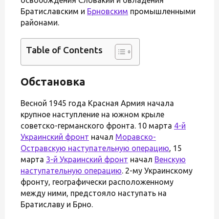
Братиславским и
Брновским
промышленными
районами.
Table of Contents
Обстановка
Весной 1945 года Красная Армия начала
крупное наступление на южном крыле
советско-германского фронта. 10 марта
4-й
Украинский фронт
начал
Моравско-
Остравскую наступательную операцию
, 15
марта
3-й Украинский фронт
начал
Венскую
наступательную операцию
. 2-му Украинскому
фронту, географически расположенному
между ними, предстояло наступать на
Братиславу и Брно.