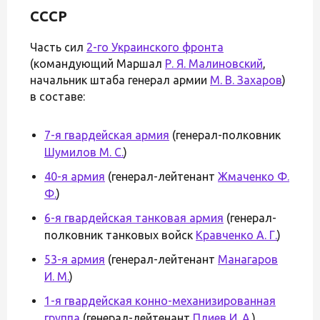
СССР
Часть сил
2-го Украинского фронта
(командующий Маршал
Р. Я. Малиновский
,
начальник штаба генерал армии
М. В. Захаров
)
в составе:
7-я гвардейская армия
(генерал-полковник
Шумилов М. С.
)
40-я армия
(генерал-лейтенант
Жмаченко Ф.
Ф.
)
6-я гвардейская танковая армия
(генерал-
полковник танковых войск
Кравченко А. Г.
)
53-я армия
(генерал-лейтенант
Манагаров
И. М.
)
1-я гвардейская конно-механизированная
группа
(генерал-лейтенант
Плиев И. А.
)