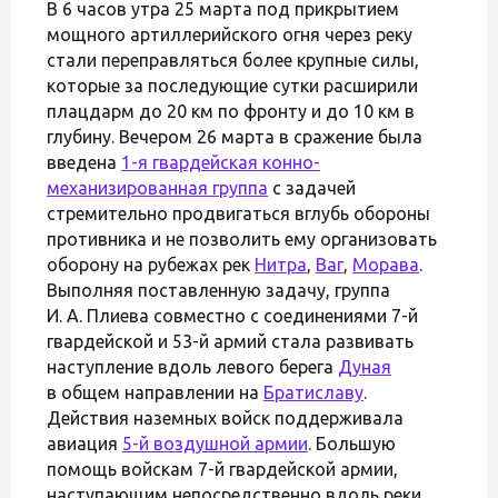
В 6 часов утра 25 марта под прикрытием
мощного артиллерийского огня через реку
стали переправляться более крупные силы,
которые за последующие сутки расширили
плацдарм до 20 км по фронту и до 10 км в
глубину. Вечером 26 марта в сражение была
введена
1-я гвардейская конно-
механизированная группа
с задачей
стремительно продвигаться вглубь обороны
противника и не позволить ему организовать
оборону на рубежах рек
Нитра
,
Ваг
,
Морава
.
Выполняя поставленную задачу, группа
И. А. Плиева совместно с соединениями 7-й
гвардейской и 53-й армий стала развивать
наступление вдоль левого берега
Дуная
в общем направлении на
Братиславу
.
Действия наземных войск поддерживала
авиация
5-й воздушной армии
. Большую
помощь войскам 7-й гвардейской армии,
наступающим непосредственно вдоль реки,