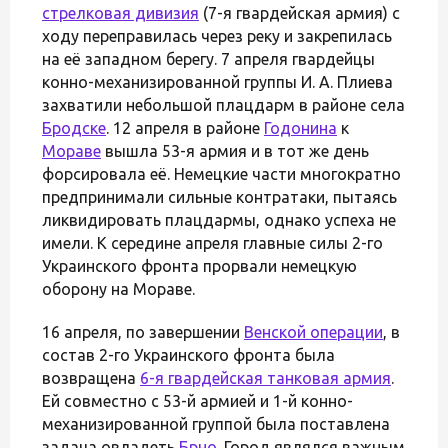
стрелковая дивизия
(7-я гвардейская армия) с
ходу переправилась через реку и закрепилась
на её западном берегу. 7 апреля гвардейцы
конно-механизированной группы И. А. Плиева
захватили небольшой плацдарм в районе села
Бродске
. 12 апреля в районе
Годонина
к
Мораве
вышла 53-я армия и в тот же день
форсировала её. Немецкие части многократно
предпринимали сильные контратаки, пытаясь
ликвидировать плацдармы, однако успеха не
имели. К середине апреля главные силы 2-го
Украинского фронта прорвали немецкую
оборону на Мораве.
16 апреля, по завершении
Венской операции
, в
состав 2-го Украинского фронта была
возвращена
6-я гвардейская танковая армия
.
Ей совместно с 53-й армией и 1-й конно-
механизированной группой была поставлена
задача овладеть
Брно
. Город являлся важным