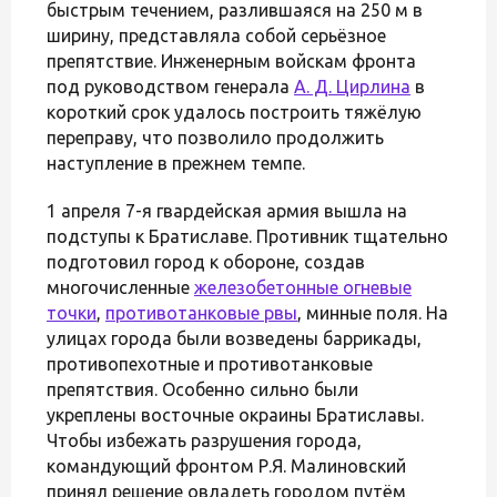
быстрым течением, разлившаяся на 250 м в
ширину, представляла собой серьёзное
препятствие. Инженерным войскам фронта
под руководством генерала
А. Д. Цирлина
в
короткий срок удалось построить тяжёлую
переправу, что позволило продолжить
наступление в прежнем темпе.
1 апреля 7-я гвардейская армия вышла на
подступы к Братиславе. Противник тщательно
подготовил город к обороне, создав
многочисленные
железобетонные огневые
точки
,
противотанковые рвы
, минные поля. На
улицах города были возведены баррикады,
противопехотные и противотанковые
препятствия. Особенно сильно были
укреплены восточные окраины Братиславы.
Чтобы избежать разрушения города,
командующий фронтом Р.Я. Малиновский
принял решение овладеть городом путём