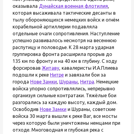
оказывала
Дунайская военная флотилия
,
которая высаживала тактические десанты в
тылу обороняющихся немецких войск и огнём
корабельной артиллерии подавляла
отдельные очаги сопротивления. Наступление
успешно развивалось несмотря на весеннюю
распутицу и половодье. К 28 марта ударная
группировка фронта расширила прорыв до
135 км по фронту и на 40 км в глубину. С ходу
форсировав
Житаву
, кавалеристы И.А.Плиева
подошли к реке
Нитре
и завязали бои за
города
Нове Замки
,
Шураны
,
Нитра
. Немецкие
войска упорно сопротивлялись, непрерывно
организуя сильные контратаки. Тяжёлые бои
разгорались за каждую высоту, каждый дом.
Освободив
Нове Замки
и Шураны, советские
войска 30 марта вышли к реке Ваг, все мосты
через которую были уничтожены немцами при
отходе. Многоводная и глубокая река с