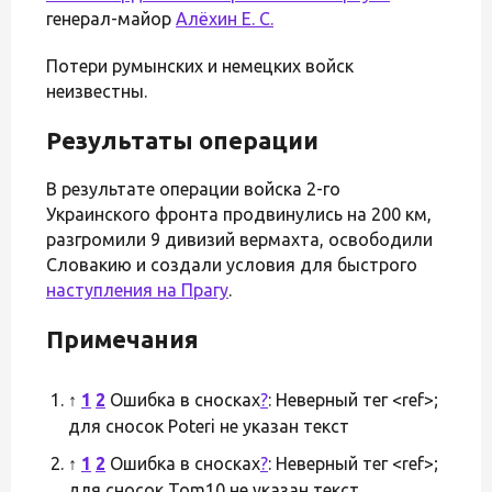
генерал-майор
Алёхин Е. С.
Потери румынских и немецких войск
неизвестны.
Результаты операции
В результате операции войска 2-го
Украинского фронта продвинулись на 200 км,
разгромили 9 дивизий вермахта, освободили
Словакию и создали условия для быстрого
наступления на Прагу
.
Примечания
↑
1
2
Ошибка в сносках
?
: Неверный тег <ref>;
для сносок Poteri не указан текст
↑
1
2
Ошибка в сносках
?
: Неверный тег <ref>;
для сносок Tom10 не указан текст