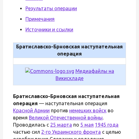
Результаты операции
Примечания
Источники и ссылки
Братиславско-Брновская наступательная
операция
Медиафайлы на
Викискладе
Братиславско-Брновская наступательная
операция
— наступательная операция
Красной Армии
против
немецких войск
во
время
Великой Отечественной войны
.
Проводилась с
25 марта
по
5 мая
1945 года
частью сил
2-го Украинского фронта
с целью
освобождения Словакии и овладения