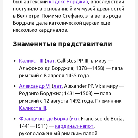
был ацтекский
кодекс Борджиа
, впоследствии
поступило в основанный им музей древностей
в Веллетри. Помимо Стефано, эта ветвь рода
Борджиа дала католической церкви ещё
несколько кардиналов.
Знаменитые представители
Каликст III
(
лат.
Callistus PP. III, в миру —
Альфонсо ди Борджиа; 1378—1458) — папа
римский с 8 апреля 1455 года.
Александр VI
(
лат.
Alexander PP. VI; в миру —
Родриго Борджиа; 1431—1503) — папа
римский с 12 августа 1492 года. Племянник
Каликста III
.
Франциско де Борха
(
исп.
Francisco de Borja;
1441—1511) —
кардинал-непот
,
рукоположенный римским папой