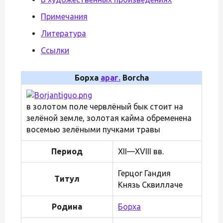
Примечания
Литература
Ссылки
Борха
араг.
Borcha
в золотом поле червлёный бык стоит на
зелёной земле, золотая кайма обременена
восемью зелёными пучками травы
Период
XII—XVIII вв.
Герцог Гандия
Титул
Князь Сквиллаче
Родина
Борха