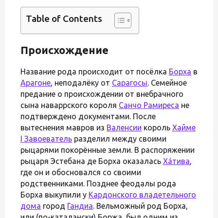
Table of Contents
Происхождение
Название рода происходит от посёлка
Борха
в
Арагоне
, неподалёку от
Сарагосы
. Семейное
предание о происхождении от внебрачного
сына наваррского короля
Санчо Рамиреса
не
подтверждено документами. После
вытеснения мавров из
Валенсии
король
Хайме
I Завоеватель
разделил между своими
рыцарями покорённые земли. В распоряжении
рыцаря Эстебана де Борха оказалась
Хáтива
,
где он и обосновался со своими
родственниками. Позднее феодалы рода
Борха выкупили у
Кардонского владетельного
дома
город
Гандиа
. Вельможный род Борха,
или (по-каталански) Боржа, был одним из