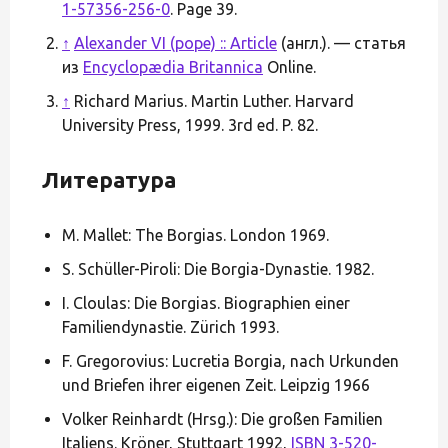
1-57356-256-0
. Page 39.
↑
Alexander VI (pope) :: Article
(англ.). — статья
из
Encyclopædia Britannica
Online.
↑
Richard Marius. Martin Luther. Harvard
University Press, 1999. 3rd ed. P. 82.
Литература
M. Mallet: The Borgias. London 1969.
S. Schüller-Piroli: Die Borgia-Dynastie. 1982.
I. Cloulas: Die Borgias. Biographien einer
Familiendynastie. Zürich 1993.
F. Gregorovius: Lucretia Borgia, nach Urkunden
und Briefen ihrer eigenen Zeit. Leipzig 1966
Volker Reinhardt (Hrsg.): Die großen Familien
Italiens. Kröner, Stuttgart 1992,
ISBN 3-520-