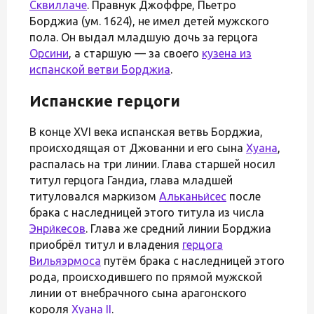
Сквиллаче
. Правнук Джоффре, Пьетро
Борджиа (ум. 1624), не имел детей мужского
пола. Он выдал младшую дочь за герцога
Орсини
, а старшую — за своего
кузена из
испанской ветви Борджиа
.
Испанские герцоги
В конце XVI века испанская ветвь Борджиа,
происходящая от Джованни и его сына
Хуана
,
распалась на три линии. Глава старшей носил
титул герцога Гандиа, глава младшей
титуловался маркизом
Альканьи́сес
после
брака с наследницей этого титула из числа
Энри́кесов
. Глава же средний линии Борджиа
приобрёл титул и владения
герцога
Вильяэрмоса
путём брака с наследницей этого
рода, происходившего по прямой мужской
линии от внебрачного сына арагонского
короля
Хуана II
.