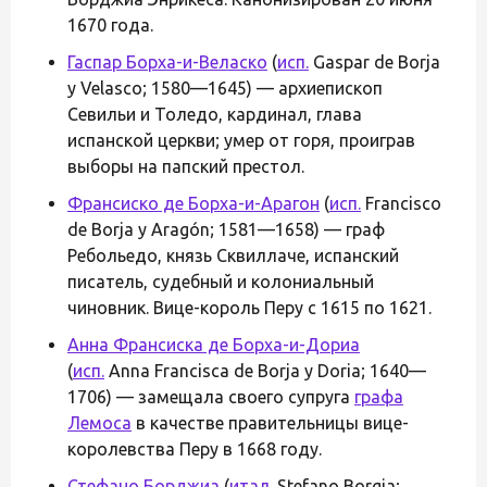
1670 года.
Гаспар Борха-и-Веласко
(
исп.
Gaspar de Borja
y Velasco; 1580—1645) — архиепископ
Севильи и Толедо, кардинал, глава
испанской церкви; умер от горя, проиграв
выборы на папский престол.
Франсиско де Борха-и-Арагон
(
исп.
Francisco
de Borja y Aragón; 1581—1658) — граф
Ребольедо, князь Сквиллаче, испанский
писатель, судебный и колониальный
чиновник. Вице-король Перу с 1615 по 1621.
Анна Франсиска де Борха-и-Дориа
(
исп.
Anna Francisca de Borja y Doria; 1640—
1706) — замещала своего супруга
графа
Лемоса
в качестве правительницы вице-
королевства Перу в 1668 году.
Стефано Борджиа
(
итал.
Stefano Borgia;