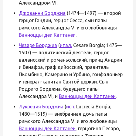
Александром VI.
Джованни Борджиа
(1474—1497) — второй
герцог Гандии, герцог Сесса, сын папы
римского Александра VI и его любовницы
Ванноццы деи Каттанеи
.
Чезаре Борджиа
(
итал.
Cesare Borgia; 1475—
1507) — политический деятель, герцог
валансский и романьольский, принц Андрии
и Венафра, граф дийосский, правитель
Пьомбино, Камерино и Урбино, гонфалоньер
и генерал-капитан Святой церкви. Сын
Родриго Борджиа, будущего папы
Александра VI, и
Ванноццы деи Каттанеи
.
Лукреция Борджиа
(
исп.
Lucrecia Borgia;
1480—1519) — внебрачная дочь папы
римского Александра VI и его любовницы
Ванноццы деи Каттанеи
, герцогиня Песаро,
княгиня Салерно, герцогиня Феррары,