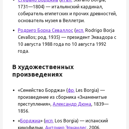
1731—1804) — итальянский кардинал,
собиратель египетских и прочих древностей,
основатель музея в Веллетри.
Родриго Борха Севаллос
(
исп.
Rodrigo Borja
Cevallos; род. 1935) — президент Эквадора с
10 августа 1988 года по 10 августа 1992
года.
В художественных
произведениях
«Семейство Борджа» (
фр.
Les Borgia) —
произведение из сборника «Знаменитые
преступления»,
Александр Дюма
, 1839—
1856.
«
Борджиа
» (
исп.
Los Borgia) — испанский
кинофильм,
Антонио Эрнандес
, 2006.