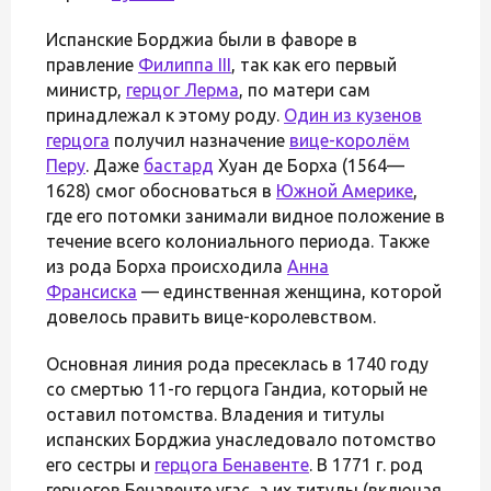
Испанские Борджиа были в фаворе в
правление
Филиппа III
, так как его первый
министр,
герцог Лерма
, по матери сам
принадлежал к этому роду.
Один из кузенов
герцога
получил назначение
вице-королём
Перу
. Даже
бастард
Хуан де Борха (1564—
1628) смог обосноваться в
Южной Америке
,
где его потомки занимали видное положение в
течение всего колониального периода. Также
из рода Борха происходила
Анна
Франсиска
— единственная женщина, которой
довелось править вице-королевством.
Основная линия рода пресеклась в 1740 году
со смертью 11-го герцога Гандиа, который не
оставил потомства. Владения и титулы
испанских Борджиа унаследовало потомство
его сестры и
герцога Бенавенте
. В 1771 г. род
герцогов Бенавенте угас, а их титулы (включая