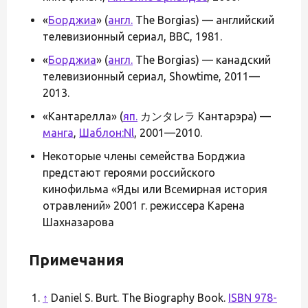
«
Борджиа
» (
англ.
The Borgias) — английский
телевизионный сериал, BBC, 1981.
«
Борджиа
» (
англ.
The Borgias) — канадский
телевизионный сериал, Showtime, 2011—
2013.
«Кантарелла» (
яп.
カンタレラ Кантарэра) —
манга
,
Шаблон:Nl
, 2001—2010.
Некоторые члены семейства Борджиа
предстают героями российского
кинофильма «Яды или Всемирная история
отравлений» 2001 г. режиссера Карена
Шахназарова
Примечания
↑
Daniel S. Burt. The Biography Book.
ISBN 978-