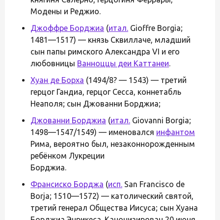
Модены и Реджио.
Джоффре Борджиа
(
итал.
Gioffre Borgia;
1481—1517) — князь Сквиллаче, младший
сын папы римского Александра VI и его
любовницы
Ванноццы деи Каттанеи
.
Хуан де Борха
(1494/8? — 1543) — третий
герцог Гандиа, герцог Сесса, коннетабль
Неаполя; сын Джованни Борджиа;
Джованни Борджиа
(
итал.
Giovanni Borgia;
1498—1547/1549) — именовался
инфантом
Рима, вероятно был, незаконнорожденным
ребёнком Лукреции
Борджиа.
Франсиско Борджа
(
исп.
San Francisco de
Borja; 1510—1572) — католический святой,
третий генерал Общества Иисуса; сын Хуана
Борджиа Энрикеса. Канонизирован 20 июня