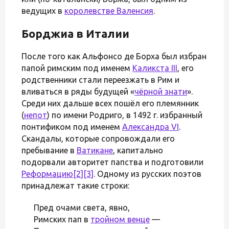
ведущих в
королевстве Валенсия
.
Борджиа в Италии
После того как Альфонсо де Борха был избран
папой римским под именем
Каликста III
, его
родственники стали переезжать в Рим и
вливаться в ряды будущей «
чёрной знати
».
Среди них дальше всех пошёл его племянник
(
непот
) по имени Родриго, в 1492 г. избранный
понтификом под именем
Александра VI
.
Скандалы, которые сопровождали его
пребывание в
Ватикане
, капитально
подорвали авторитет папства и подготовили
Реформацию
[2]
[3]
. Одному из русских поэтов
принадлежат такие строки:
Пред очами света, явно,
Римских пап в
тройном венце
—