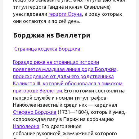
титул герцога Гандиа и князя Сквиллаче)
унаследовали
герцоги Осуна
, в роду которых
они остаются и по сей день.
Борджиа из Веллетри
Страница кодекса Борджиа
Гораздо реже на страницах истории
появляется младшая линия рода Борджиа,
происходящая от дальнего родственника
Каликста III, который обосновался в римском
пригороде
Веллетри
. Его потомки состояли на
папской службе и носили титул графов.
Наиболее известный среди них — кардинал
Стефано Борджиа
(1731—1804), который умер,
сопровождая папу в Париж на коронацию
Наполеона
. Его драгоценное
собрание рукописей, жемчужиной которого