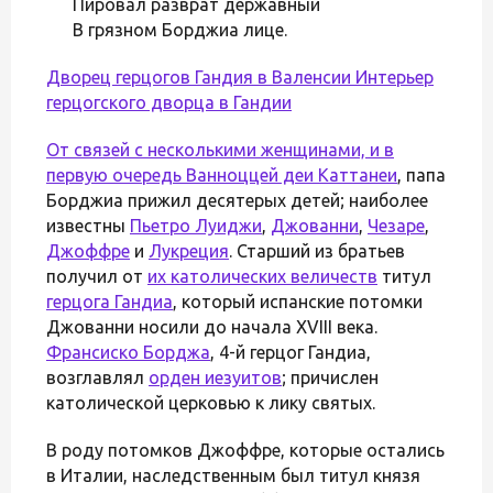
Пировал разврат державный
В грязном Борджиа лице.
Дворец герцогов Гандия в Валенсии
Интерьер
герцогского дворца в Гандии
От связей с несколькими женщинами, и в
первую очередь
Ванноццей деи Каттанеи
, папа
Борджиа прижил десятерых детей; наиболее
известны
Пьетро Луиджи
,
Джованни
,
Чезаре
,
Джоффре
и
Лукреция
. Старший из братьев
получил от
их католических величеств
титул
герцога Гандиа
, который испанские потомки
Джованни носили до начала XVIII века.
Франсиско Борджа
, 4-й герцог Гандиа,
возглавлял
орден иезуитов
; причислен
католической церковью к лику святых.
В роду потомков Джоффре, которые остались
в Италии, наследственным был титул князя