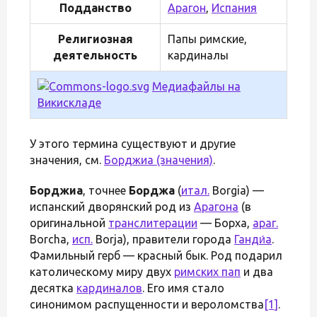
Подданство
Арагон
,
Испания
Религиозная
Папы римские,
деятельность
кардиналы
Медиафайлы на
Викискладе
У этого термина существуют и другие
значения, см.
Борджиа (значения)
.
Борджиа
, точнее
Борджа
(
итал.
Borgia) —
испанский дворянский род из
Арагона
(в
оригинальной
транслитерации
— Борха,
араг.
Borcha,
исп.
Borja), правители города
Ганди́а
.
Фамильный герб — красный бык. Род подарил
католическому миру двух
римских пап
и два
десятка
кардиналов
. Его имя стало
синонимом распущенности и вероломства
[1]
.