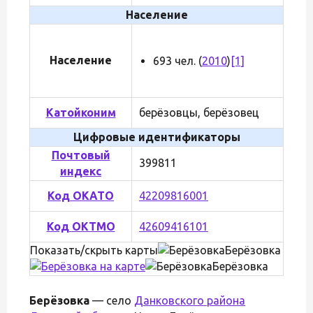
Население
Население
693 чел. (
2010
)
[1]
Катойконим
берёзовцы, берёзовец
Цифровые идентификаторы
Почтовый
399811
индекс
Код ОКАТО
42209816001
Код ОКТМО
42609416101
Показать/скрыть карты
Берёзовка
Берёзовка
Берёзовка
— село
Данковского района