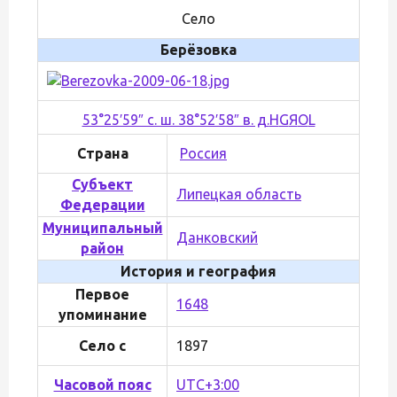
Село
Берёзовка
53°25′59″ с. ш. 38°52′58″ в. д.
H
G
Я
O
L
Страна
Россия
Субъект
Липецкая область
Федерации
Муниципальный
Данковский
район
История и география
Первое
1648
упоминание
Село с
1897
Часовой пояс
UTC+3:00