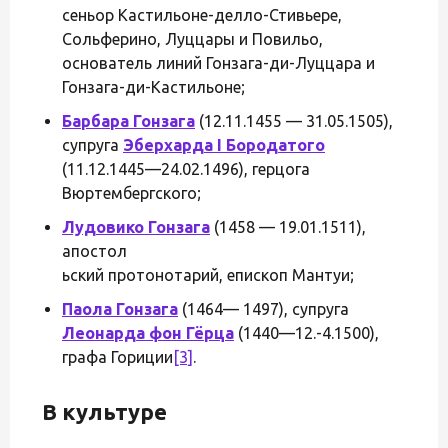
сеньор Кастильоне-делло-Стивьере,
Сольферино, Луццары и Повильо,
основатель линий Гонзага-ди-Луццара и
Гонзага-ди-Кастильоне;
Барбара Гонзага
(12.11.1455 — 31.05.1505),
супруга
Эберхарда I Бородатого
(11.12.1445—24.02.1496), герцога
Вюртембергского;
Лудовико Гонзага
(1458 — 19.01.1511),
апостол
ьский протонотарий, епископ Мантуи;
Паола Гонзага
(1464— 1497), супруга
Леонарда фон Гёрца
(1440—12.-4.1500),
графа Гориции
[3]
.
В культуре