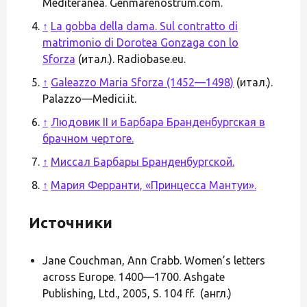
Mediteranea. Genmarenostrum.com.
↑
La gobba della dama. Sul contratto di
matrimonio di Dorotea Gonzaga con lo
Sforza
(итал.). Radiobase.eu.
↑
Galeazzo Maria Sforza (1452—1498)
(итал.).
Palazzo—Medici.it.
↑
Людовик II и Барбара Бранденбургская в
брачном чертоге.
↑
Миссал Барбары Бранденбургской.
↑
Мария Ферранти, «Принцесса Мантуи».
Источники
Jane Couchman, Ann Crabb. Women’s letters
across Europe. 1400—1700. Ashgate
Publishing, Ltd., 2005, S. 104 ff. (англ.)