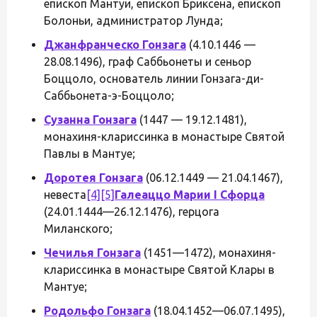
епископ Мантуи, епископ Бриксена, епископ
Болоньи, администратор Лунда;
Джанфранческо Гонзага
(4.10.1446 —
28.08.1496), граф Саббьонеты и сеньор
Боццоло, основатель линии Гонзага-ди-
Саббьонета-э-Боццоло;
Сузанна Гонзага
(1447 — 19.12.1481),
монахиня-клариссинка в монастыре Святой
Павлы в Мантуе;
Доротея Гонзага
(06.12.1449 — 21.04.1467),
невеста
[4]
[5]
Галеаццо Марии I Сфорца
(24.01.1444—26.12.1476), герцога
Миланского;
Чечилья Гонзага
(1451—1472), монахиня-
клариссинка в монастыре Святой Клары в
Мантуе;
Родольфо Гонзага
(18.04.1452—06.07.1495),