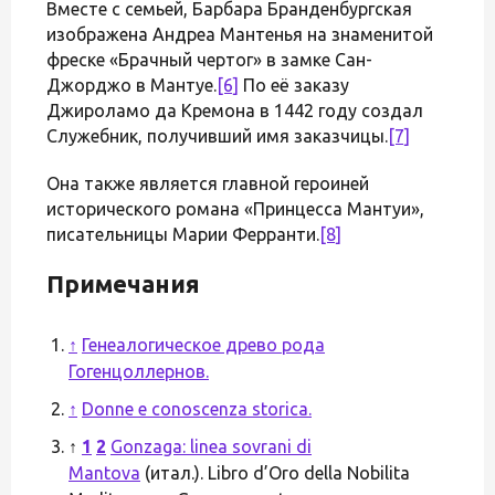
Вместе с семьей, Барбара Бранденбургская
изображена Андреа Мантенья на знаменитой
фреске «Брачный чертог» в замке Сан-
Джорджо в Мантуе.
[6]
По её заказу
Джироламо да Кремона в 1442 году создал
Служебник, получивший имя заказчицы.
[7]
Она также является главной героиней
исторического романа «Принцесса Мантуи»,
писательницы Марии Ферранти.
[8]
Примечания
↑
Генеалогическое древо рода
Гогенцоллернов.
↑
Donne e conoscenza storica.
↑
1
2
Gonzaga: linea sovrani di
Mantova
(итал.). Libro d’Oro della Nobilita