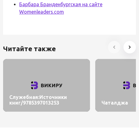
Барбара Бранденбургская на сайте
Womenleaders.com
Читайте также
Служебная:Источники
книг/9785397013253
Чаталджа