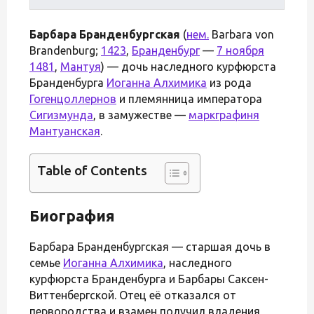
Барбара Бранденбургская
(
нем.
Barbara von
Brandenburg;
1423
,
Бранденбург
—
7 ноября
1481
,
Мантуя
) — дочь наследного курфюрста
Бранденбурга
Иоганна Алхимика
из рода
Гогенцоллернов
и племянница императора
Сигизмунда
, в замужестве —
маркграфиня
Мантуанская
.
Table of Contents
Биография
Барбара Бранденбургская — старшая дочь в
семье
Иоганна Алхимика
, наследного
курфюрста Бранденбурга и Барбары Саксен-
Виттенбергской. Отец её отказался от
первородства и взамен получил владения