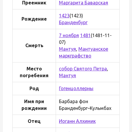
Преемник
Маргарита Баварская
1423
(1423)
Рождение
Бранденбург
7 ноября
1481
(1481-11-
07)
Смерть
Мантуя
,
Мантуанское
маркграфство
Место
собор Святого Петра
,
погребения
Мантуя
Род
Гогенцоллерны
Имя при
Барбара фон
рождении
Бранденбург–Кульмбах
Отец
Иоганн Алхимик