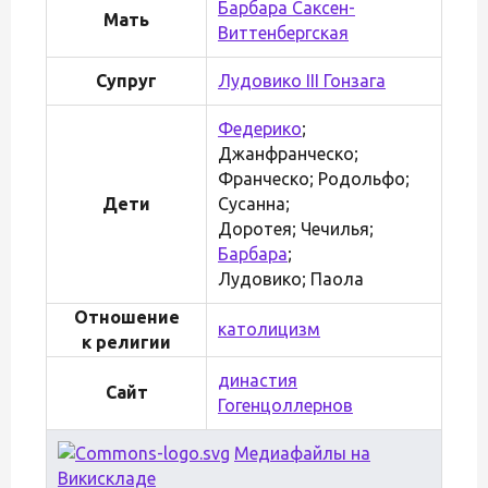
Барбара Саксен-
Мать
Виттенбергская
Супруг
Лудовико III Гонзага
Федерико
;
Джанфранческо;
Франческо; Родольфо;
Дети
Сусанна;
Доротея; Чечилья;
Барбара
;
Лудовико; Паола
Отношение
католицизм
к религии
династия
Сайт
Гогенцоллернов
Медиафайлы на
Викискладе