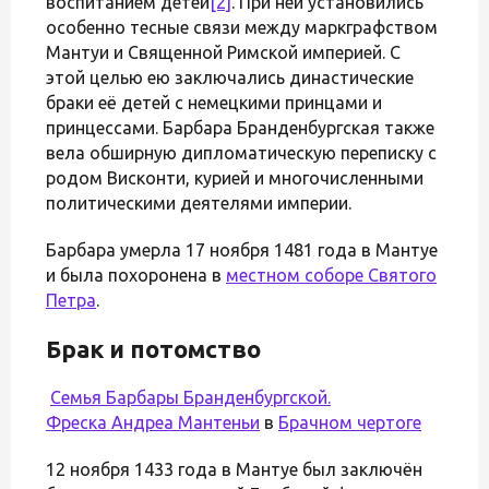
воспитанием детей
[2]
. При ней установились
особенно тесные связи между маркграфством
Мантуи и Священной Римской империей. С
этой целью ею заключались династические
браки её детей с немецкими принцами и
принцессами. Барбара Бранденбургская также
вела обширную дипломатическую переписку с
родом Висконти, курией и многочисленными
политическими деятелями империи.
Барбара умерла 17 ноября 1481 года в Мантуе
и была похоронена в
местном соборе Святого
Петра
.
Брак и потомство
Семья Барбары Бранденбургской.
Фреска
Андреа Мантеньи
в
Брачном чертоге
12 ноября 1433 года в Мантуе был заключён