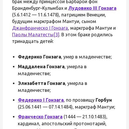
брак между принцессой Барбарой фон
Бранденбург–Кульмбах и
Лудовико III Гонзага
(5.6.1412 — 11.6.1478), патрицием Венеции,
будущим маркграфом Мантуи, сыном
Джанфранческо I Гонзага
, маркграфа Мантуи и
Паолы Малатесты
[3]
. В этом браке родились
тринадцать детей:
Федерико Гонзага
, умер в младенчестве;
Маддалена Гонзага
, умерла в
младенчестве;
Элизабетта Гонзага
, умерла в
младенчестве;
Федерико I Гонзага
, по прозвищу
Горбун
(25.06.1441 — 07.14.1484), маркграф Мантуи;
Франческо Гонзага
(1444 — 21.10.1483),
кардинал, апостольский протонотарий,