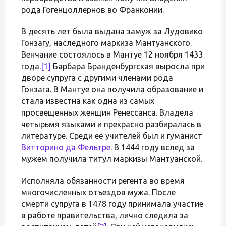
рода Гогенцоллернов во Франконии.
В десять лет была выдана замуж за Лудовико
Гонзагу, наследного маркиза Мантуанского.
Венчание состоялось в Мантуе 12 ноября 1433
года.
[1]
Барбара Бранденбургская выросла при
дворе супруга с другими членами рода
Гонзага. В Мантуе она получила образование и
стала известна как одна из самых
просвещенных женщин Ренессанса. Владела
четырьмя языками и прекрасно разбиралась в
литературе. Среди её учителей был и гуманист
Витторино да Фельтре
. В 1444 году вслед за
мужем получила титул маркизы Мантуанской.
Исполняла обязанности регента во время
многочисленных отъездов мужа. После
смерти супруга в 1478 году принимала участие
в работе правительства, лично следила за