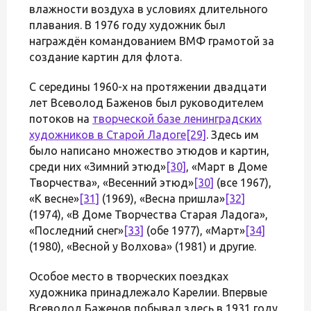
влажности воздуха в условиях длительного
плавания. В 1976 году художник был
награждён командованием ВМФ грамотой за
создание картин для флота.
С середины 1960-х на протяжении двадцати
лет Всеволод Баженов был руководителем
потоков на
творческой базе ленинградских
художников в Старой Ладоге
[29]
. Здесь им
было написано множество этюдов и картин,
среди них «Зимний этюд»
[30]
, «Март в Доме
Творчества», «Весенний этюд»
[30]
(все 1967),
«К весне»
[31]
(1969), «Весна пришла»
[32]
(1974), «В Доме Творчества Старая Ладога»,
«Последний снег»
[33]
(обе 1977), «Март»
[34]
(1980), «Весной у Волхова» (1981) и другие.
Особое место в творческих поездках
художника принадлежало Карелии. Впервые
Всеволод Баженов побывал здесь в 1931 году.