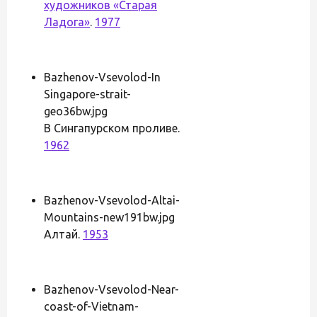
художников «Старая
Ладога»
.
1977
Bazhenov-Vsevolod-In
Singapore-strait-
geo36bw.jpg
В Сингапурском проливе.
1962
Bazhenov-Vsevolod-Altai-
Mountains-new191bw.jpg
Алтай.
1953
Bazhenov-Vsevolod-Near-
coast-of-Vietnam-