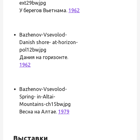
ext29bw.jpg
У берегов Вьетнама.
1962
Bazhenov-Vsevolod-
Danish shore- at-horizon-
pol12bw.jpg
Дания на горизонте.
1962
Bazhenov-Vsevolod-
Spring- in-Altai-
Mountains-ch15bw.jpg
Весна на Алтае.
1979
Выставки