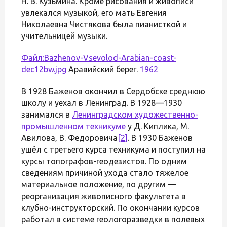
Н. В. Кузьмина. Кроме рисования и живописи
увлекался музыкой, его мать Евгения
Николаевна Чистякова была пианисткой и
учительницей музыки.
Файл:Bazhenov-Vsevolod-Arabian-coast-
dec12bw.jpg
Аравийский берег.
1962
В 1928 Баженов окончил в Сердобске среднюю
школу и уехал в Ленинград. В 1928—1930
занимался в
Ленинградском художественно-
промышленном техникуме
у Д. Киплика, М.
Авилова, В. Федоровича
[2]
. В 1930 Баженов
ушёл с третьего курса техникума и поступил на
курсы топографов-геодезистов. По одним
сведениям причиной ухода стало тяжелое
материальное положение, по другим —
реорганизация живописного факультета в
клубно-инструкторский. По окончании курсов
работал в системе геологоразведки в полевых