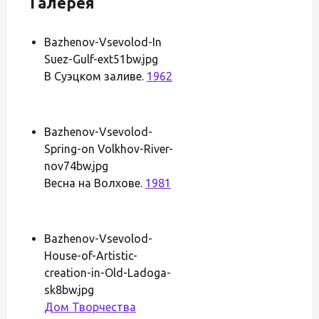
Галерея
Bazhenov-Vsevolod-In
Suez-Gulf-ext51bw.jpg
В Суэцком заливе.
1962
Bazhenov-Vsevolod-
Spring-on Volkhov-River-
nov74bw.jpg
Весна на Волхове.
1981
Bazhenov-Vsevolod-
House-of-Artistic-
creation-in-Old-Ladoga-
sk8bw.jpg
Дом Творчества