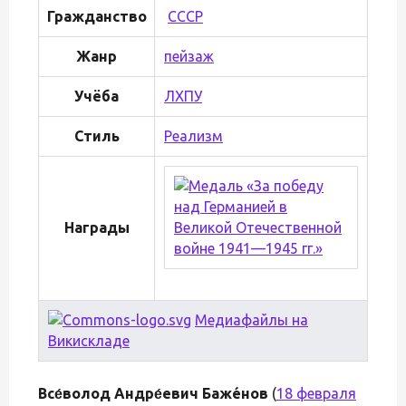
Гражданство
СССР
Жанр
пейзаж
Учёба
ЛХПУ
Стиль
Реализм
Награды
Медиафайлы на
Викискладе
Все́волод Андре́евич Бажéнов
(
18 февраля