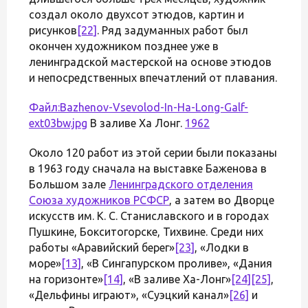
создал около двухсот этюдов, картин и
рисунков
[22]
. Ряд задуманных работ был
окончен художником позднее уже в
ленинградской мастерской на основе этюдов
и непосредственных впечатлений от плавания.
Файл:Bazhenov-Vsevolod-In-Ha-Long-Galf-
ext03bw.jpg
В заливе Ха Лонг.
1962
Около 120 работ из этой серии были показаны
в 1963 году сначала на выставке Баженова в
Большом зале
Ленинградского отделения
Союза художников РСФСР
, а затем во Дворце
искусств им. К. С. Станиславского и в городах
Пушкине, Бокситогорске, Тихвине. Среди них
работы «Аравийский берег»
[23]
, «Лодки в
море»
[13]
, «В Сингапурском проливе», «Дания
на горизонте»
[14]
, «В заливе Ха-Лонг»
[24]
[25]
,
«Дельфины играют», «Суэцкий канал»
[26]
и