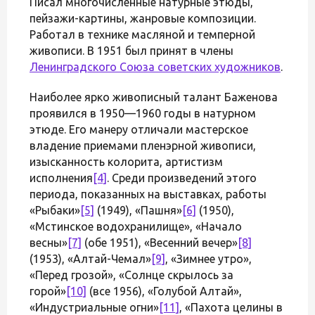
Писал многочисленные натурные этюды,
пейзажи-картины, жанровые композиции.
Работал в технике масляной и темперной
живописи. В 1951 был принят в члены
Ленинградского Союза советских художников
.
Наиболее ярко живописный талант Баженова
проявился в 1950—1960 годы в натурном
этюде. Его манеру отличали мастерское
владение приемами пленэрной живописи,
изысканность колорита, артистизм
исполнения
[4]
. Среди произведений этого
периода, показанных на выставках, работы
«Рыбаки»
[5]
(1949), «Пашня»
[6]
(1950),
«Мстинское водохранилище», «Начало
весны»
[7]
(обе 1951), «Весенний вечер»
[8]
(1953), «Алтай-Чемал»
[9]
, «Зимнее утро»,
«Перед грозой», «Солнце скрылось за
горой»
[10]
(все 1956), «Голубой Алтай»,
«Индустриальные огни»
[11]
, «Пахота целины в