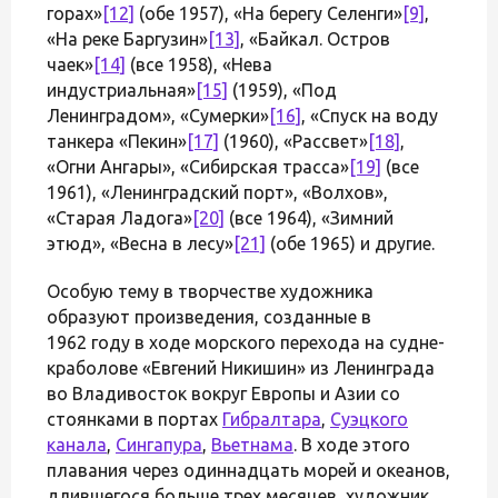
горах»
[12]
(обе 1957), «На берегу Селенги»
[9]
,
«На реке Баргузин»
[13]
, «Байкал. Остров
чаек»
[14]
(все 1958), «Нева
индустриальная»
[15]
(1959), «Под
Ленинградом», «Сумерки»
[16]
, «Спуск на воду
танкера «Пекин»
[17]
(1960), «Рассвет»
[18]
,
«Огни Ангары», «Сибирская трасса»
[19]
(все
1961), «Ленинградский порт», «Волхов»,
«Старая Ладога»
[20]
(все 1964), «Зимний
этюд», «Весна в лесу»
[21]
(обе 1965) и другие.
Особую тему в творчестве художника
образуют произведения, созданные в
1962 году в ходе морского перехода на судне-
краболове «Евгений Никишин» из Ленинграда
во Владивосток вокруг Европы и Азии со
стоянками в портах
Гибралтара
,
Суэцкого
канала
,
Сингапура
,
Вьетнама
. В ходе этого
плавания через одиннадцать морей и океанов,
длившегося больше трех месяцев, художник