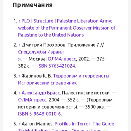
Примечания
↑
PLO | Structure | Palestine Liberation Army;
website of the Permanent Observer Mission of
Palestine to the United Nations
↑
Дмитрий Прохоров. Приложение 7 //
Спецслужбы Израил
я
. — Москва:
ОЛМА-пресс
, 2002. — 375-
382 с. —
ISBN 5765421024
.
↑
Жаринов К. В.
Терроризм и террористы.
Исторический справочник
↑
Александр Брасс
. Палестинские истоки. —
ОЛМА-пресс
, 2004. — 352 с. — (Терроризм:
история и современность). — 3500 экз. —
ISBN 5-9648-0010-6
.
↑
Aaron Mannes.
Profiles In Terror: The Guide
To Middle East Terrorist Organizations
. —