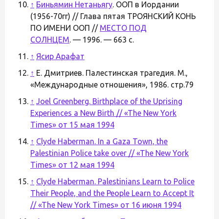
↑
Биньямин Нетаньягу
. ООП в Иордании
(1956-70гг) // Глава пятая ТРОЯНСКИЙ КОНЬ
ПО ИМЕНИ ООП //
МЕСТО ПОД
СОЛНЦЕМ
. — 1996. — 663 с.
↑
Ясир Арафат
↑
Е. Дмитриев. Палестинская трагедия. М.,
«Международные отношения», 1986. стр.79
↑
Joel Greenberg. Birthplace of the Uprising
Experiences a New Birth // «The New York
Times» от 15 мая 1994
↑
Clyde Haberman. In a Gaza Town, the
Palestinian Police take over // «The New York
Times» от 12 мая 1994
↑
Clyde Haberman. Palestinians Learn to Police
Their People, and the People Learn to Accept It
// «The New York Times» от 16 июня 1994