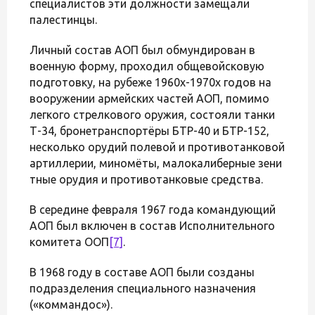
специалистов эти должности замещали
палестинцы.
Личный состав АОП был обмундирован в
военную форму, проходил общевойсковую
подготовку, на рубеже 1960х-1970х годов на
вооружении армейских частей АОП, помимо
легкого стрелкового оружия, состояли танки
Т-34, бронетранспортёры БТР-40 и БТР-152,
несколько орудий полевой и противотанковой
артиллерии, миномёты, малокалиберные зени
тные орудия и противотанковые средства.
В середине февраля 1967 года командующий
АОП был включен в состав Исполнительного
комитета ООП
[7]
.
В 1968 году в составе АОП были созданы
подразделения специального назначения
(«коммандос»).