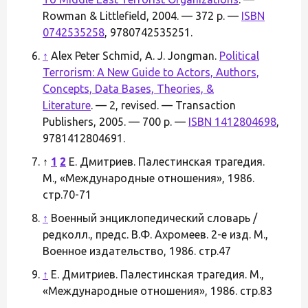
Rowman & Littlefield, 2004. — 372 p. —
ISBN
0742535258
, 9780742535251.
↑
Alex Peter Schmid, A. J. Jongman.
Political
Terrorism: A New Guide to Actors, Authors,
Concepts, Data Bases, Theories, &
Literature
. — 2, revised. — Transaction
Publishers, 2005. — 700 p. —
ISBN 1412804698
,
9781412804691.
↑
1
2
Е. Дмитриев. Палестинская трагедия.
М., «Международные отношения», 1986.
стр.70-71
↑
Военный энциклопедический словарь /
редколл., предс. В.Ф. Ахромеев. 2-е изд. М.,
Военное издательство, 1986. стр.47
↑
Е. Дмитриев. Палестинская трагедия. М.,
«Международные отношения», 1986. стр.83