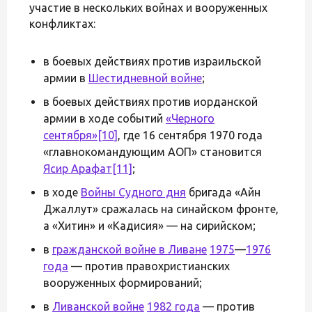
участие в нескольких войнах и вооруженных
конфликтах:
в боевых действиях против израильской
армии в
Шестидневной войне
;
в боевых действиях против иорданской
армии в ходе событий
«Черного
сентября»
[10]
, где 16 сентября 1970 года
«главнокомандующим АОП» становится
Ясир Арафат
[11]
;
в ходе
Войны Судного дня
бригада «Айн
Джаллут» сражалась на синайском фронте,
а «Хитин» и «Кадисия» — на сирийском;
в
гражданской войне в Ливане
1975
—
1976
года
— против правохристианских
вооруженных формирований;
в
Ливанской войне
1982 года
— против