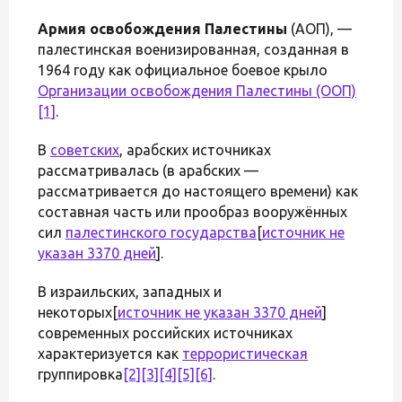
Армия освобождения Палестины
(АОП), —
палестинская военизированная, созданная в
1964 году как официальное боевое крыло
Организации освобождения Палестины (ООП)
[1]
.
В
советских
, арабских источниках
рассматривалась (в арабских —
рассматривается до настоящего времени) как
составная часть или прообраз вооружённых
сил
палестинского государства
[
источник не
указан 3370 дней
].
В израильских, западных и
некоторых[
источник не указан 3370 дней
]
современных российских источниках
характеризуется как
террористическая
группировка
[2]
[3]
[4]
[5]
[6]
.