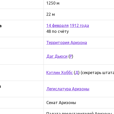
1250 м
22 м
14 февраля
1912 года
а
48 по счёту
Территория Аризона
Даг Дьюси
(
Р
)
Кэтлин Хоббс
(
Д
) (секретарь штат
н
Легислатура Аризоны
Сенат Аризоны
Палата представителей Аризоны