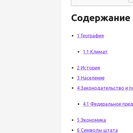
Содержание
1 География
1.1 Климат
2 История
3 Население
4 Законодательство и п
4.1 Федеральное пре
5 Экономика
6 Символы штата