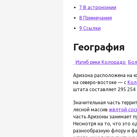
7 В астрономии
8 Примечания
9 Ссылки
География
Изгиб реки Колорадо
Бол
Аризона расположена на ю
на северо-востоке — с
Кол
штата составляет 295 254 
Значительная часть террит
лесной массив
жёлтой сос
часть Аризоны занимает 
Несмотря на то, что это 
разнообразную флору и фау