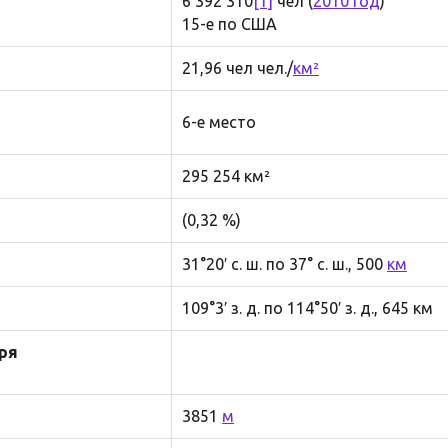
6 392 310
[1]
чел (
2010 год
)
15-е по США
21,96 чел чел./
км²
6-е место
295 254 км²
(0,32 %)
31°20′ с. ш. по 37° с. ш., 500
км
109°3′ з. д. по 114°50′ з. д., 645 км
ря
3851
м