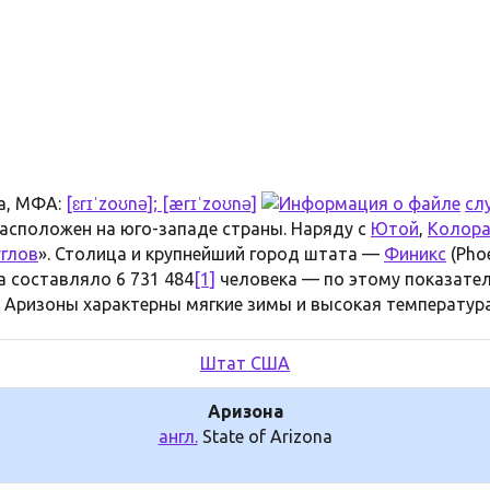
a, МФА:
[ɛrɪˈzoʊnə]; [ærɪˈzoʊnə]
сл
Расположен на юго-западе страны. Наряду с
Ютой
,
Колор
углов
». Столица и крупнейший город штата —
Финикс
(Pho
а составляло 6 731 484
[1]
человека — по этому показател
 Аризоны характерны мягкие зимы и высокая температура 
Штат США
Аризона
англ.
State of Arizona