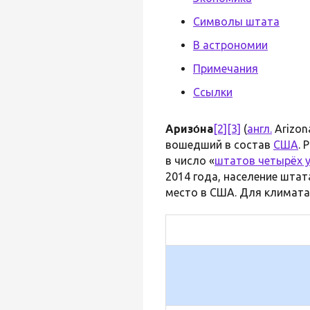
Символы штата
В астрономии
Примечания
Ссылки
Аризо́на
[2]
[3]
(
англ.
Arizon
вошедший в состав
США
. 
в число «
штатов четырёх 
2014 года, население штат
место в США. Для климата