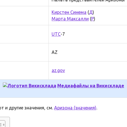
Кирстен Синема
(
Д
)
Марта Максалли
(
Р
)
UTC
-7
AZ
az.gov
Медиафайлы на Викискладе
т и другие значения, см.
Аризона (значения)
.