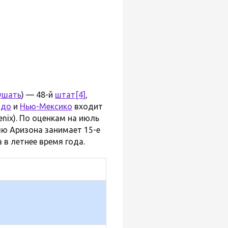
ушать
) — 48-й
штат
[4]
,
адо
и
Нью-Мексико
входит
enix). По оценкам на июль
ю Аризона занимает 15-е
в летнее время года.