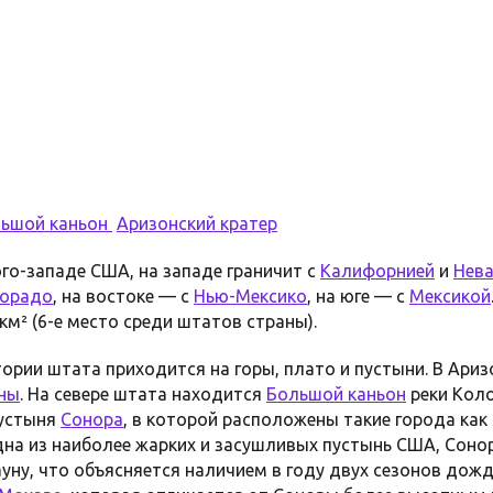
ьшой каньон
Аризонский кратер
го-западе США, на западе граничит с
Калифорнией
и
Нев
орадо
, на востоке — с
Нью-Мексико
, на юге — с
Мексикой
км² (6-е место среди штатов страны).
ории штата приходится на горы, плато и пустыни. В Ари
ны
. На севере штата находится
Большой каньон
реки Кол
пустыня
Сонора
, в которой расположены такие города как
одна из наиболее жарких и засушливых пустынь США, Сон
ну, что объясняется наличием в году двух сезонов дожд