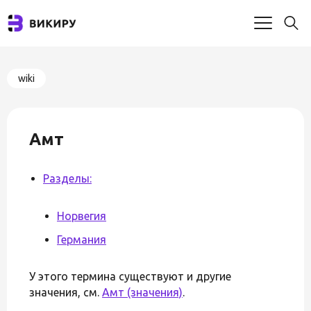
wiki
Амт
Разделы:
Норвегия
Германия
У этого термина существуют и другие
значения, см.
Амт (значения)
.