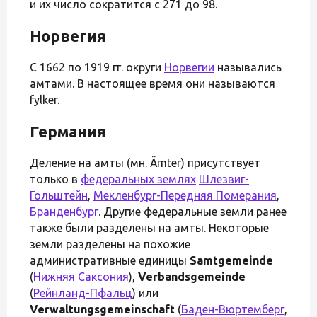
и их число сократится с 271 до 98.
Норвегия
С 1662 по 1919 гг. округи
Норвегии
назывались
амтами. В настоящее время они называются
fylker.
Германия
Деление на амты (мн. Ämter) присутствует
только в
федеральных землях
Шлезвиг-
Гольштейн
,
Мекленбург-Передняя Померания
,
Бранденбург
. Другие федеральные земли ранее
также были разделены на амты. Некоторые
земли разделены на похожие
административные единицы
Samtgemeinde
(
Нижняя Саксония
),
Verbandsgemeinde
(
Рейнланд-Пфальц
) или
Verwaltungsgemeinschaft
(
Баден-Вюртемберг
,