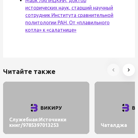
Марк ЛАПИЦКИЙ, доктор
исторических наук, старший научный
сотрудник Института сравнительной
политологии РАН. От «плавильного
котла» к «салатнице»
Читайте также
Служебная:Источники
книг/9785397013253
Чаталджа