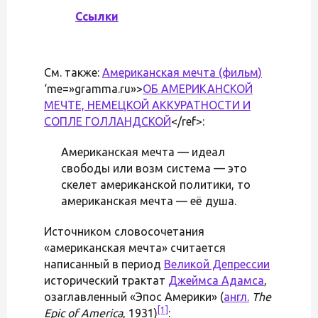
Ссылки
См. также:
Американская мечта (фильм)
‘me=»gramma.ru»>
ОБ АМЕРИКАНСКОЙ
МЕЧТЕ, НЕМЕЦКОЙ АККУРАТНОСТИ И
СОПЛЕ ГОЛЛАНДСКОЙ
</ref>:
Американская мечта — идеал
свободы или возм система — это
скелет американской политики, то
американская мечта — её душа.
Источником словосочетания
«американская мечта» считается
написанный в период
Великой Депрессии
исторический трактат
Джеймса Адамса
,
озаглавленный «Эпос Америки» (
англ.
The
[1]
Epic of America
, 1931)
: