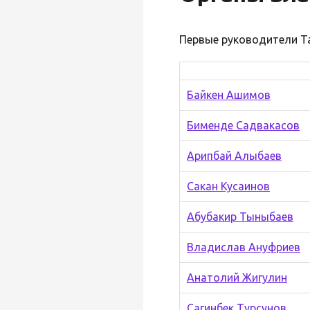
Первые руководители Т
Байкен Ашимов
Бименде Садвакасов
Арипбай Алыбаев
Сакан Кусаинов
Абубакир Тыныбаев
Владислав Ануфриев
Анатолий Жигулин
Сагинбек Турсунов