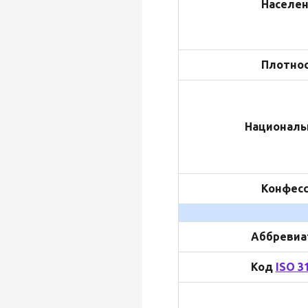
Населе
Плотно
Националь
Конфес
Аббревиа
Код
ISO 3