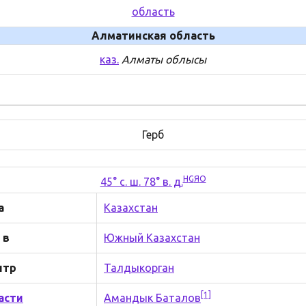
область
Алматинская область
каз.
Алматы облысы
Герб
H
G
Я
O
45° с. ш. 78° в. д.
а
Казахстан
 в
Южный Казахстан
нтр
Талдыкорган
[1]
асти
Амандык Баталов