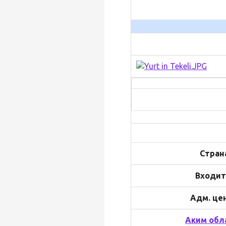
Стран
Входит
Адм. це
Аким обл