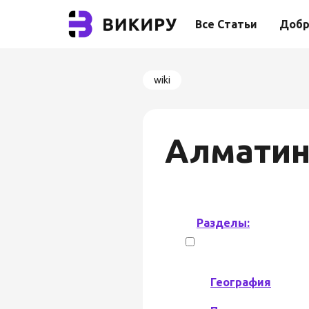
Все Статьи
Добр
wiki
Алматин
Разделы:
География