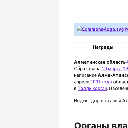
М
Награды
[
Алматинская область
Образована
10 марта
19
написание
Алма-Атинск
апреле
2001 года
област
в
Талдыкорган
. Населен
Индекс дорог старый АЛ
Органы вла