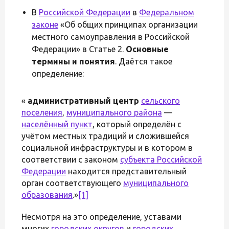
В
Российской Федерации
в
Федеральном
законе
«Об общих принципах организации
местного самоуправления в Российской
Федерации» в Статье 2.
Основные
термины и понятия
. Даётся такое
определение:
«
административный центр
сельского
поселения
,
муниципального района
—
населённый пункт
, который определён с
учётом местных традиций и сложившейся
социальной инфраструктуры и в котором в
соответствии с законом
субъекта Российской
Федерации
находится представительный
орган соответствующего
муниципального
образования
.»
[1]
Несмотря на это определение, уставами
многих
городских округов
и
городских