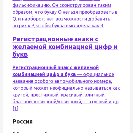
фальсификацию. Он сконструирован таким
образом, что букву O нельзя преобразовать в
Q, и наоборот; нет возможности добавить
штрих к P, чтобы буква выглядела как R.
Регистрационные знаки с
желаемой комбинацией цифр и
букв
Регистрационный знак с желаемой
комбинацией цифр и букв
— официальное
название особого автомобильного номера,
который может неофициально называться как
крутой, престижный, красивый, элитный,
блатной, козырной/козырный, статусный и др.
[1]
Россия