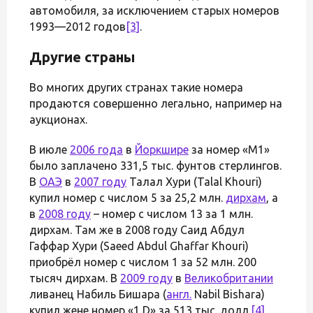
автомобиля, за исключением старых номеров
1993—2012 годов
[3]
.
Другие страны
Во многих других странах такие номера
продаются совершенно легально, например на
аукционах.
В июле
2006 года
в
Йоркшире
за номер «М1»
было заплачено 331,5 тыс. фунтов стерлингов.
В
ОАЭ
в
2007 году
Талал Хури (Talal Khouri)
купил номер с числом 5 за 25,2 млн.
дирхам
, а
в
2008 году
– номер с числом 13 за 1 млн.
дирхам. Там же в 2008 году Саид Абдул
Гаффар Хури (Saeed Abdul Ghaffar Khouri)
приобрёл номер с числом 1 за 52 млн. 200
тысяч дирхам. В
2009 году
в
Великобритании
ливанец Набиль Бишара (
англ.
Nabil Bishara)
купил жене номер «1 D» за 513 тыс. долл.
[4]