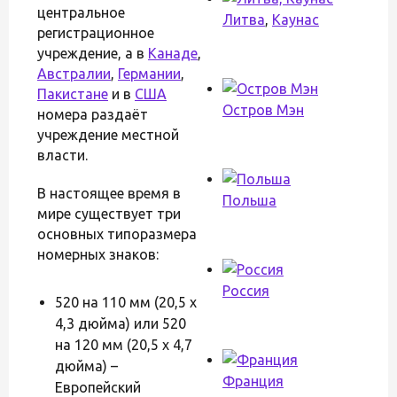
центральное
Литва
,
Каунас
регистрационное
учреждение, а в
Канаде
,
Австралии
,
Германии
,
Пакистане
и в
США
Остров Мэн
номера раздаёт
учреждение местной
власти.
В настоящее время в
Польша
мире существует три
основных типоразмера
номерных знаков:
Россия
520 на 110 мм (20,5 х
4,3 дюйма) или 520
на 120 мм (20,5 х 4,7
дюйма) –
Франция
Европейский