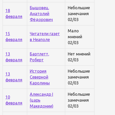
Бышовец,
Небольшие
18
Анатолий
замечания
февраля
Фёдорович
02/03
Мало
15
Читатели газет
мнений
февраля
в Неаполе
02/03
13
Бартлетт,
Нет мнений
февраля
Роберт
02/03
История
Небольшие
13
Северной
замечания
февраля
Каролины
02/03
Александр I
Небольшие
10
(царь
замечания
февраля
Македонии)
02/03