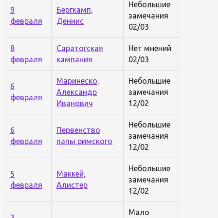
Небольшие
9
Бергкамп,
замечания
февраля
Деннис
02/03
8
Саратогская
Нет мнений
февраля
кампания
02/03
Маринеско,
Небольшие
6
Александр
замечания
февраля
Иванович
12/02
Небольшие
6
Первенство
замечания
февраля
папы римского
12/02
Небольшие
5
Маккей,
замечания
февраля
Алистер
12/02
Мало
3