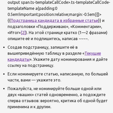
output span.ts-templateCallCode>.ts-templateCallCode-
templateName a{padding:0
0.5em!important;position:relative;margin:-0.5em}]]>
{{
Подстраница кандидата в избранные статьи
}} и
подзаголовки «Поддерживаю», «Комментарии»,
«Итог»
[2]
). На этой странице кратко (1—2 фразами)
опишите её и подпишитесь, написав ~~~~.
Создав подстраницу, запишите её в
вышеприведённую таблицу в разделе «
Текущие
кандидаты
». Укажите дату номинирования и дайте
ссылку на подстраницу.
Если номинируете статью, написанную, по большей
части, вами — укажите это.
Пожалуйста, не номинируйте больше одной или
двух «ваших» статей одновременно, а подождите
сперва отзывов: вероятно, критика об одной будет
применима и к другим.