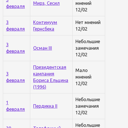
Мирз, Сесил
мнений
февраля
12/02
3
Континуум
Нет мнений
февраля
Гернсбека
12/02
Небольшие
3
Осман III
замечания
февраля
12/02
Президентская
Мало
3
кампания
мнений
февраля
Бориса Ельцина
12/02
(1996)
Небольшие
1
Пердикка II
замечания
февраля
12/02
Небольшие