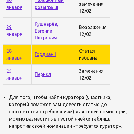
30
Телефонный
замечания
января
розыгрыш
12/02
Кушнарёв,
29
Возражения
Евгений
января
12/02
Петрович
28
Статья
Гордиан I
января
избрана
25
Замечания
Перикл
января
12/02
Для того, чтобы найти куратора (участника,
который поможет вам довести статью до
соответствия требованиям) для своей номинации,
можно разместить в пустой ячейке таблицы
напротив своей номинации «требуется куратор».