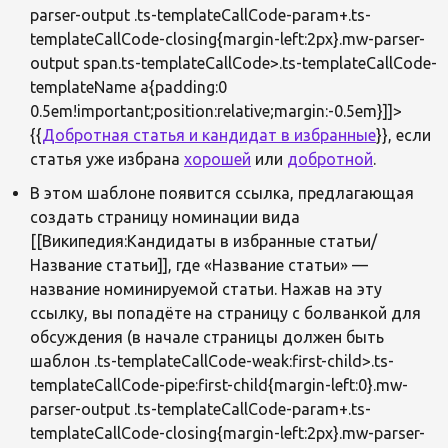
parser-output .ts-templateCallCode-param+.ts-
templateCallCode-closing{margin-left:2px}.mw-parser-
output span.ts-templateCallCode>.ts-templateCallCode-
templateName a{padding:0
0.5em!important;position:relative;margin:-0.5em}]]>
{{
Добротная статья и кандидат в избранные
}}, если
статья уже избрана
хорошей
или
добротной
.
В этом шаблоне появится ссылка, предлагающая
создать страницу номинации вида
[[Википедия:Кандидаты в избранные статьи/
Название статьи]], где «Название статьи» —
название номинируемой статьи. Нажав на эту
ссылку, вы попадёте на страницу с болванкой для
обсуждения (в начале страницы должен быть
шаблон .ts-templateCallCode-weak:first-child>.ts-
templateCallCode-pipe:first-child{margin-left:0}.mw-
parser-output .ts-templateCallCode-param+.ts-
templateCallCode-closing{margin-left:2px}.mw-parser-