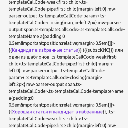
templateCallCode-weak:first-child>.ts-
templateCallCode-pipe:first-child{margin-left:0}.mw-
parser-output .ts-templateCallCode-param+.ts-
templateCallCode-closing{margin-left:2px}.mw-parser-
output span.ts-templateCallCode>.ts-templateCallCode-
templateName a{padding:0
0.5em!important;position:relative;margin:-0.5em}]]>
{{
Кандидат в избранные статьи
}} ({{subst:КИС}}) или
один из шаблонов .ts-templateCallCode-weak:first-
child>.ts-templateCallCode-pipe:first-child{margin-
left:0}.mw-parser-output .ts-templateCallCode-
param+.ts-templateCallCode-closing{margin-
left:2px}.mw-parser-output span.ts-
templateCallCode>.ts-templateCallCode-templateName
a{padding:0
0.5em!important;position:relative;margin:-0.5em}]]>
{{
Хорошая статья и кандидат в избранные
}}, .ts-
templateCallCode-weak:first-child>.ts-
templateCallCode-pipe:first-child{margin-left:0}.mw-