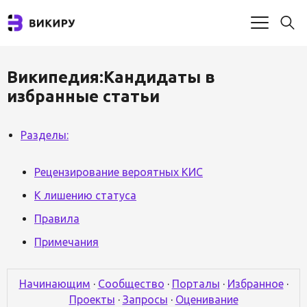
Википедия:Кандидаты в
избранные статьи
Разделы:
Рецензирование вероятных КИС
К лишению статуса
Правила
Примечания
Начинающим
·
Сообщество
·
Порталы
·
Избранное
·
Проекты
·
Запросы
·
Оценивание